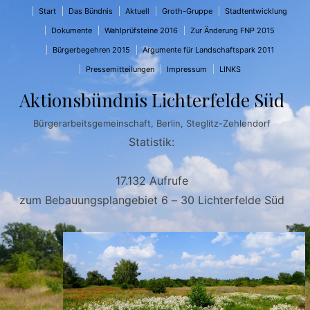
↓
Start
Das Bündnis
Aktuell
Groth-Gruppe
Stadtentwicklung
Zum
Dokumente
Wahlprüfsteine 2016
Zur Änderung FNP 2015
Inhalt
Bürgerbegehren 2015
Argumente für Landschaftspark 2011
Pressemitteilungen
Impressum
LINKS
Aktionsbündnis Lichterfelde Süd
Bürgerarbeitsgemeinschaft, Berlin, Steglitz-Zehlendorf
Statistik:
17.132 Aufrufe
zum Bebauungsplangebiet 6 – 30 Lichterfelde Süd